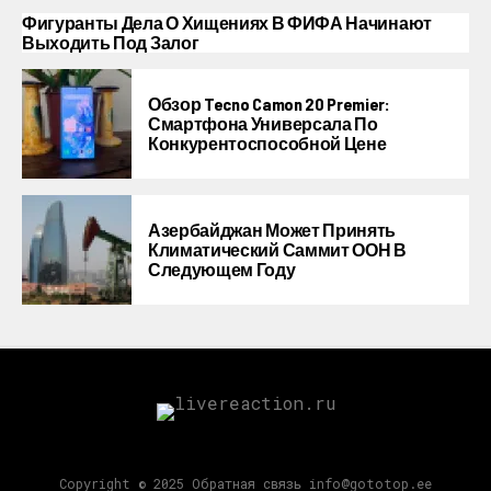
Фигуранты Дела О Хищениях В ФИФА Начинают
Выходить Под Залог
Обзор Tecno Camon 20 Premier:
Смартфона Универсала По
Конкурентоспособной Цене
Азербайджан Может Принять
Климатический Саммит ООН В
Следующем Году
Copyright © 2025 Обратная связь info@gototop.ee