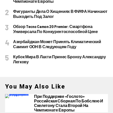
Чемпионате Европы
Фигуранты Дела О Хищениях В ФИФА Начинают
Выходить Под Залог
Обзор Tecno Camon 20 Premier: Смартфона
Универсала По Конкурентоспособной Цене
Азербайджан Может Принять Климатический
Саммит ООН В Следующем Году
Кубок Мира В Лахти Принес Бронзу Александру
Легкову
You May Also Like
При Поддержке «Гослото»
Российская Сборная По Бобслею И
Скелетону Стала Второй На
Чемпионате Европы