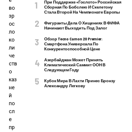
При Поддержке «Гослото» Российская
Сборная По Бобслею И Скелетону
Стала Второй На Чемпионате Европы
Фигуранты Дела О Хищениях В ФИФА
Начинают Выходить Под Залог
Обзор Tecno Camon 20 Premier:
Смартфона Универсала По
Конкурентоспособной Цене
Азербайджан Может Принять
Климатический Саммит ООН В
Следующем Году
Кубок Мира В Лахти Принес Бронзу
Александру Легкову