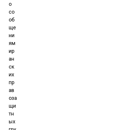
о
со
об
ще
ни
ям
ир
ан
ск
их
пр
ав
оза
щи
тн
ых
гру