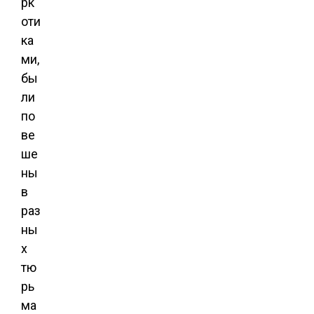
рк
оти
ка
ми,
бы
ли
по
ве
ше
ны
в
раз
ны
х
тю
рь
ма