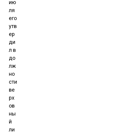
ию
ля
его
утв
ер
ди
л в
до
лж
но
сти
ве
рх
ов
ны
й
ли