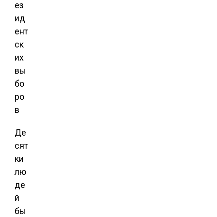
Де
сят
ки
лю
де
й
бы