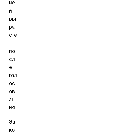
не
й
вы
ра
сте
т
по
сл
е
гол
ос
ов
ан
ия.
За
ко