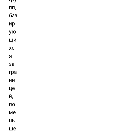
пп,
баз
ир
ую
щи
хс
я
за
гра
ни
це
й,
по
ме
нь
ше