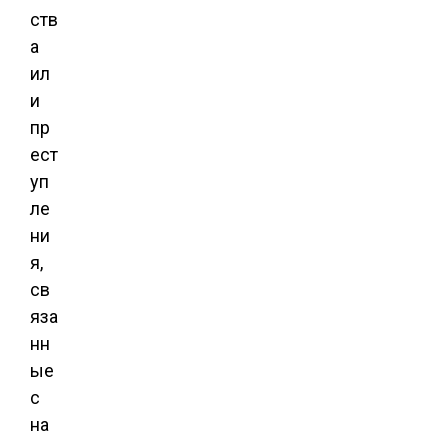
ств
а
ил
и
пр
ест
уп
ле
ни
я,
св
яза
нн
ые
с
на