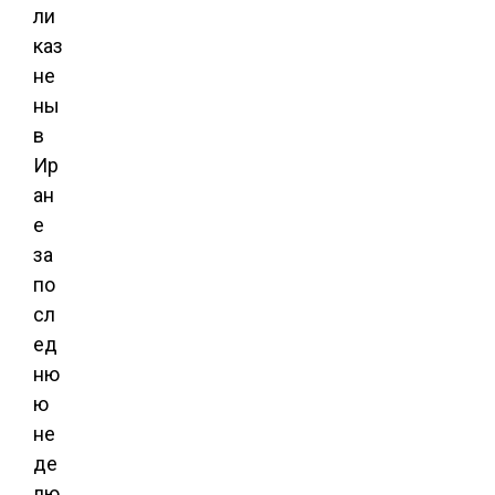
ли
каз
не
ны
в
Ир
ан
е
за
по
сл
ед
ню
ю
не
де
лю