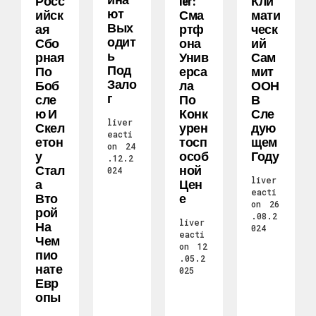
Росс
Ier:
Кли
Ют
Ийск
Сма
Мати
Вых
Ая
Ртф
Ческ
Одит
Сбо
Она
Ий
Ь
Рная
Унив
Сам
Под
По
Ерса
Мит
Зало
Боб
Ла
ООН
Г
Сле
По
В
Ю И
Конк
Сле
liver
Скел
Урен
Дую
eacti
Етон
Тосп
Щем
on
24
У
Особ
Году
.12.2
Стал
Ной
024
liver
А
Цен
eacti
Вто
Е
on
26
Рой
.08.2
liver
На
024
eacti
Чем
on
12
Пио
.05.2
Нате
025
Евр
Опы