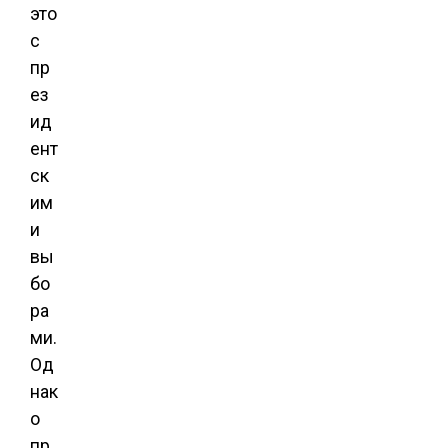
это
с
пр
ез
ид
ент
ск
им
и
вы
бо
ра
ми.
Од
нак
о
пр