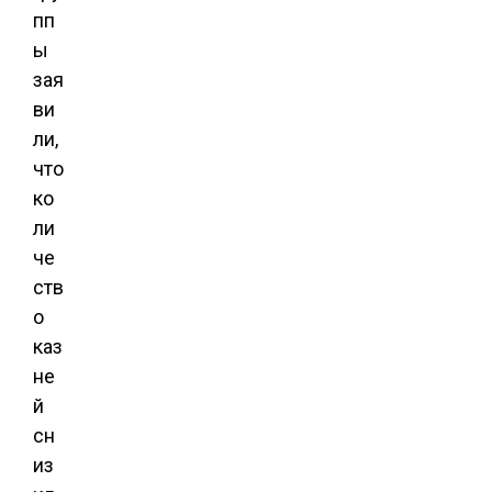
пп
ы
зая
ви
ли,
что
ко
ли
че
ств
о
каз
не
й
сн
из