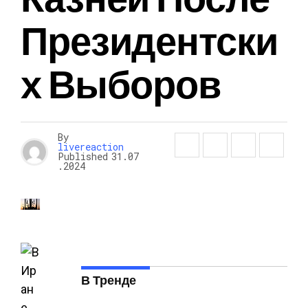
Президентски
Х Выборов
By
livereaction
Published
31.07
.2024
В Тренде