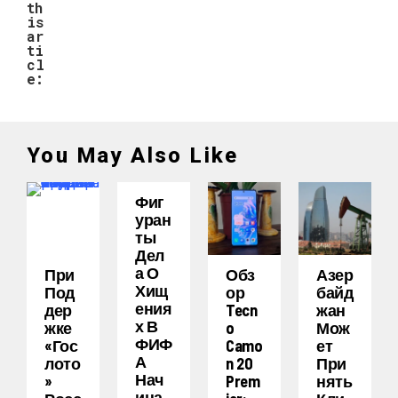
th
is
ar
ti
cl
e:
You May Also Like
Фиг
Уран
Ты
Дел
А О
При
Обз
Азер
Хищ
Под
Ор
Байд
Ения
Дер
Tecn
Жан
Х В
Жке
O
Мож
ФИФ
«Гос
Camo
Ет
А
Лото
N 20
При
Нач
»
Prem
Нять
Ина