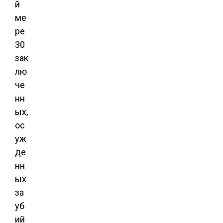
й
ме
ре
30
зак
лю
че
нн
ых,
ос
уж
де
нн
ых
за
уб
ий