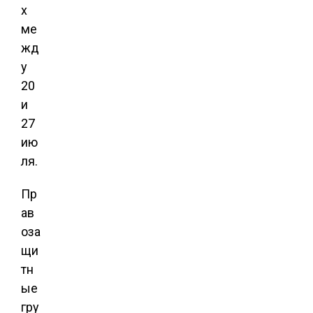
х
ме
жд
у
20
и
27
ию
ля.
Пр
ав
оза
щи
тн
ые
гру