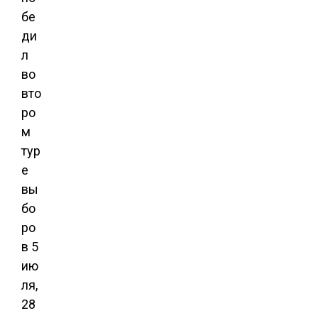
бе
ди
л
во
вто
ро
м
тур
е
вы
бо
ро
в 5
ию
ля,
28