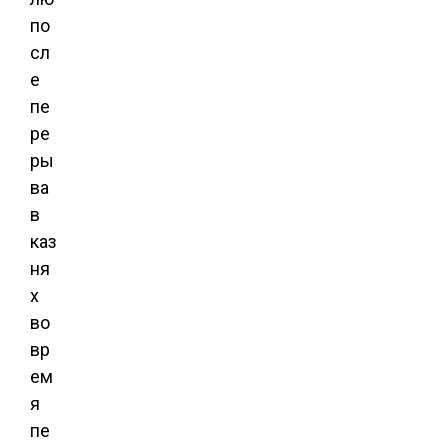
по
сл
е
пе
ре
ры
ва
в
каз
ня
х
во
вр
ем
я
пе