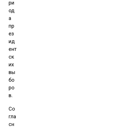
ри
од
а
пр
ез
ид
ент
ск
их
вы
бо
ро
в.
Со
гла
сн