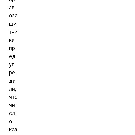
ав
оза
щи
тни
ки
пр
ед
уп
ре
ди
ли,
что
чи
сл
о
каз