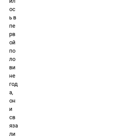
ил
ос
ь в
пе
рв
ой
по
ло
ви
не
год
а,
он
и
св
яза
ли