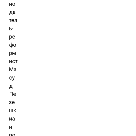
но
да
тел
ь-
ре
фо
рм
ист
Ма
су
д
Пе
зе
шк
иа
н
по