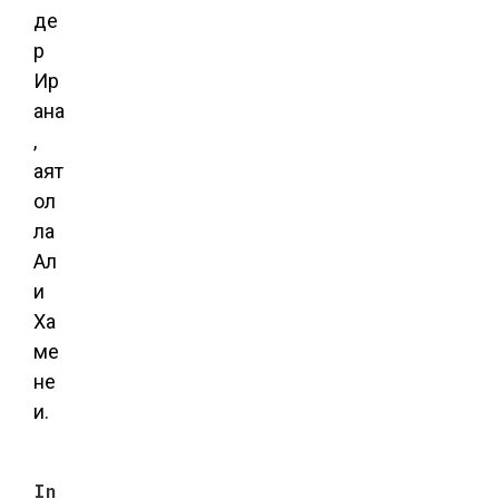
де
р
Ир
ана
,
аят
ол
ла
Ал
и
Ха
ме
не
и.
In