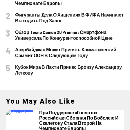
Чемпионате Европы
Фигуранты Дела О Хищениях В ФИФА Начинают
Выходить Под Залог
Обзор Tecno Camon 20 Premier: Смартфона
Универсала По Конкурентоспособной Цене
Азербайджан Может Принять Климатический
Саммит ООН В Следующем Году
Кубок Мира В Лахти Принес Бронзу Александру
Легкову
You May Also Like
При Поддержке «Гослото»
Российская Сборная По Бобслею И
Скелетону Стала Второй На
Чемпионате Европы