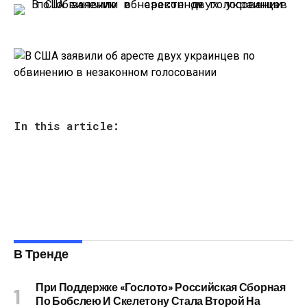
In this article:
В Тренде
При Поддержке «Гослото» Российская Сборная
По Бобслею И Скелетону Стала Второй На