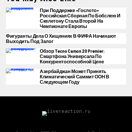
При Поддержке «Гослото»
Российская Сборная По Бобслею И
Скелетону Стала Второй На
Чемпионате Европы
Фигуранты Дела О Хищениях В ФИФА Начинают
Выходить Под Залог
Обзор Tecno Camon 20 Premier:
Смартфона Универсала По
Конкурентоспособной Цене
Азербайджан Может Принять
Климатический Саммит ООН В
Следующем Году