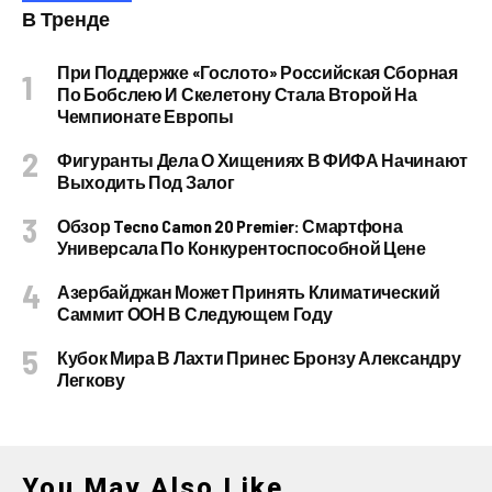
В Тренде
При Поддержке «Гослото» Российская Сборная
По Бобслею И Скелетону Стала Второй На
Чемпионате Европы
Фигуранты Дела О Хищениях В ФИФА Начинают
Выходить Под Залог
Обзор Tecno Camon 20 Premier: Смартфона
Универсала По Конкурентоспособной Цене
Азербайджан Может Принять Климатический
Саммит ООН В Следующем Году
Кубок Мира В Лахти Принес Бронзу Александру
Легкову
You May Also Like