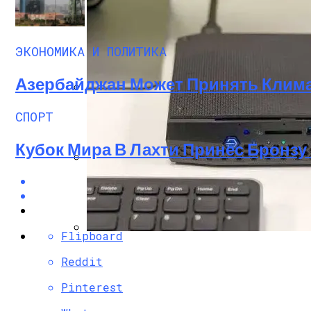
ЭКОНОМИКА И ПОЛИТИКА
Азербайджан Может Принять Клим
Роллетные Ворота
СПОРТ
Кубок Мира В Лахти Принес Бронзу
Барнхаусы: Строительство Под Ключ –
Flipboard
Intel Hades Canyon NUC8i7HVK — Обзор Ко
Reddit
Pinterest