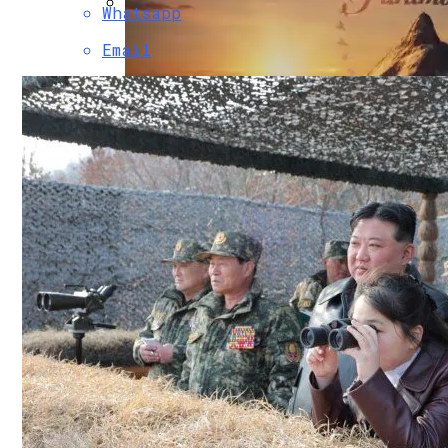
Whatsapp
Двухэтажный Дом: Подготовительный Э
Email
Обзор IMac Pro (2017) — Самый Мощный
Paramount Получит Права На Трансляцию
Гаражные Ворота Рольставни
Проекты Домов Для Узких Длинных Уча