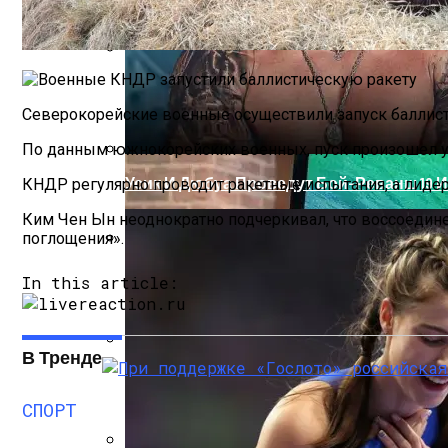
Dell UltraSharp UP3218K — Обзор Монитора
Северокорейские военные осуществили запуск баллисти
По данным южнокорейских военных, пуск произошел у 
Усик И Дюбуа Проведут Бой-Реванш 19 
КНДР регулярно проводит ракетные испытания, а лиде
Ким Чен Ын неоднократно подчеркивал, что воссоедин
поглощения».
Два Прораба — Информационный Стро
In this article:
В Тренде
Проект Дома С Верандой И Террасой + 
СПОРТ