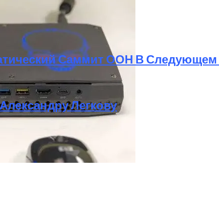
атический Саммит ООН В Следующем
 Александру Легкову
 Комфорт И Экологичность
мпактного Мини-ПК NAC Intel Со Скрытой Мощью