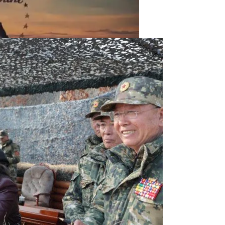
тап Строительства, Основные Этапы Возведения
 Моноблок, Всё-В-Одном Для Профессионалов
 UFC В США За $7,7 Млрд
стков