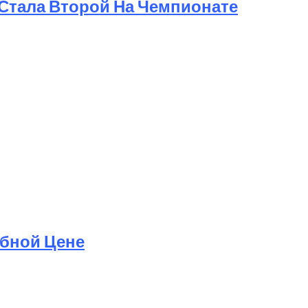
 Стала Второй На Чемпионате
ю
обной Цене