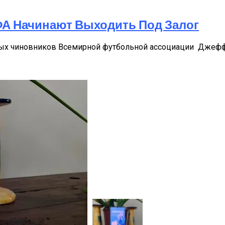
А Начинают Выходить Под Залог
ных чиновников Всемирной футбольной ассоциации Джефф