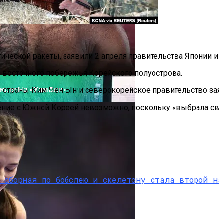
 8K, Когда 4K Уже Недостаточно
ческой ракеты, заявили 2 апреля правительства Японии и 
восточного побережья Корейского полуострова.
Июля На «Уэмбли»
р страны Ким Чен Ын и северокорейское правительство з
ение с Южной Кореей невозможно, поскольку «выбрала св
ительный Портал
Фото