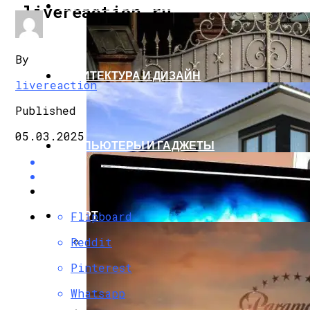
СТРОИТЕЛЬСТВО И РЕМОНТ
livereaction.ru
By
АРХИТЕКТУРА И ДИЗАЙН
livereaction
Published
05.03.2025
КОМПЬЮТЕРЫ И ГАДЖЕТЫ
СПОРТ
Flipboard
Reddit
Кованые Ворота
Pinterest
Whatsapp