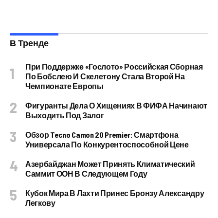
В Тренде
При Поддержке «Гослото» Российская Сборная
По Бобслею И Скелетону Стала Второй На
Чемпионате Европы
Фигуранты Дела О Хищениях В ФИФА Начинают
Выходить Под Залог
Обзор Tecno Camon 20 Premier: Смартфона
Универсала По Конкурентоспособной Цене
Азербайджан Может Принять Климатический
Саммит ООН В Следующем Году
Кубок Мира В Лахти Принес Бронзу Александру
Легкову