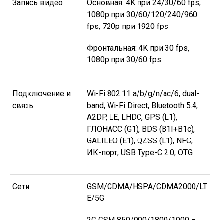
Запись видео
Основная: 4K при 24/30/60 fps,
1080p при 30/60/120/240/960
fps, 720p при 1920 fps
Фронтальная: 4K при 30 fps,
1080p при 30/60 fps
Подключение и
Wi-Fi 802.11 a/b/g/n/ac/6, dual-
связь
band, Wi-Fi Direct, Bluetooth 5.4,
A2DP, LE, LHDC, GPS (L1),
ГЛОНАСС (G1), BDS (B1I+B1c),
GALILEO (E1), QZSS (L1), NFC,
ИК-порт, USB Type-C 2.0, OTG
Сети
GSM/CDMA/HSPA/CDMA2000/LT
E/5G
2G GSM 850/900/1800/1900 –