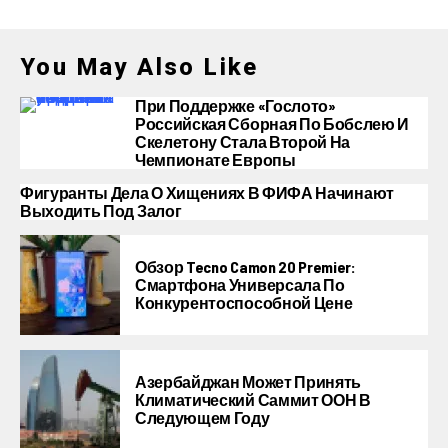
You May Also Like
При Поддержке «Гослото»
Российская Сборная По Бобслею И
Скелетону Стала Второй На
Чемпионате Европы
Фигуранты Дела О Хищениях В ФИФА Начинают
Выходить Под Залог
Обзор Tecno Camon 20 Premier:
Смартфона Универсала По
Конкурентоспособной Цене
Азербайджан Может Принять
Климатический Саммит ООН В
Следующем Году