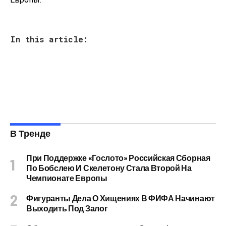
In this article:
В Тренде
При Поддержке «Гослото» Российская Сборная
По Бобслею И Скелетону Стала Второй На
Чемпионате Европы
Фигуранты Дела О Хищениях В ФИФА Начинают
Выходить Под Залог