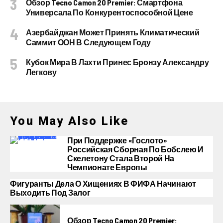
Обзор Tecno Camon 20 Premier: Смартфона
Универсала По Конкурентоспособной Цене
Азербайджан Может Принять Климатический
Саммит ООН В Следующем Году
Кубок Мира В Лахти Принес Бронзу Александру
Легкову
You May Also Like
При Поддержке «Гослото»
Российская Сборная По Бобслею И
Скелетону Стала Второй На
Чемпионате Европы
Фигуранты Дела О Хищениях В ФИФА Начинают
Выходить Под Залог
Обзор Tecno Camon 20 Premier: