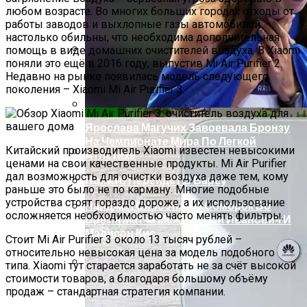
Проект Дома С Верандой И Террасой +
любом возрасте. Во многих больших городах отходы от
Фото
работы заводов и выхлопные газы автомобилей
настолько обильны, что необходима дополнительная
помощь в виде домашних очистителей воздуха. В Xiaomi
поняли это ещё в 2016 году, выпустив Mi Air Purifier 2.
Обзор Netgear Arlo Pro 2 — Лучшая, Но Не
Недавно на рынке появилась модель следующего
Дешёвая Домашняя Система
поколения – Xiaomi Mi Air Purifier 3.
Безопасности
Ярослава Магучих Завоевала Бронзу
На Чемпионате Мира По Легкой
Китайский производитель Xiaomi известен невысокими
Атлетике
ценами на свои качественные продукты. Mi Air Purifier
Откатные Ворота
дал возможность для очистки воздуха даже тем, кому
Нолито Перейдет В Барсу
раньше это было не по карману. Многие подобные
устройства стоят гораздо дороже, а их использование
Найджел Сирс Упал В Обморок Во
осложняется необходимостью часто менять фильтры.
Время Матча Между Аной Иванович И
Мэдисон Кис
Стоит Mi Air Purifier 3 около 13 тысяч рублей –
относительно невысокая цена за модель подобного
типа. Xiaomi тут старается заработать не за счёт высокой
стоимости товаров, а благодаря большому объёму
План Участка 15 Соток + Фото
продаж – стандартная стратегия компании.