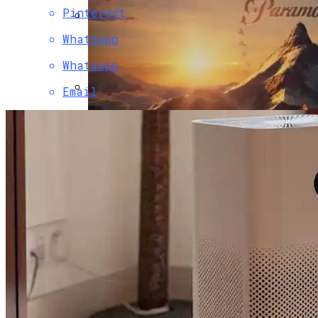
Pinterest
Whatsapp
Двухэтажный Дом: Подготовительный
Этап Строительства, Основные Этапы
Whatsapp
Возведения
Email
LG 32UD99-W — Обзор Самого Эпического
Монитора С UltraHD 4K HDR
Paramount Получит Права На
Трансляцию UFC В США За $7,7 Млрд
Гаражные Ворота Рольставни