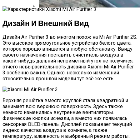
Обзор Beelink A1 TV Box — Мощная ТВ-
Дизайн И Внешний Вид
Приставка, Помещающаяся На Ладони
Дизайн Air Purifier 3 во многом похож на Mi Air Purifier 2S.
Это высокое прямоугольное устройство белого цвета,
которое хорошо впишется в любую обстановку. Ввиду
своего назначения поставить очиститель воздуха в
какой-нибудь дальний неприметный угол не получится,
отчего невыразительность дизайна Xiaomi Mi Air Purifier
3 особенно важна. Однако, несколько изменений
относительно прошлой модели тут всё же есть.
Верхняя решётка вместо круглой стала квадратной и
занимает всю верхнюю поверхность. Здесь также
немного изменились внутренние вентиляторы.
Физические кнопки исчезли, а вместо них появилась
сенсорная OLED-панель. Дисплей показывает текущий
индекс качества воздуха в комнате, а также
температуру, влажность и выбранный режим работы.