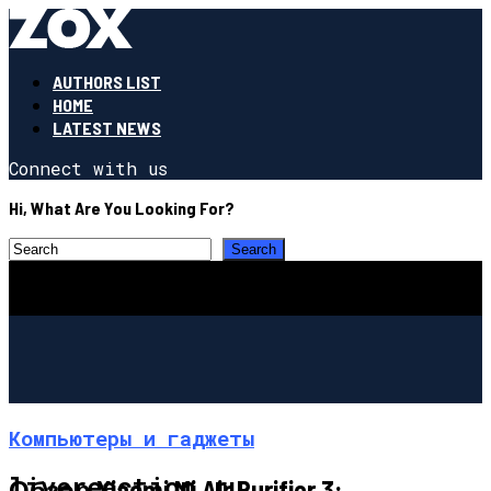
AUTHORS LIST
HOME
LATEST NEWS
Connect with us
Hi, What Are You Looking For?
Компьютеры и гаджеты
livereaction.ru
Обзор Xiaomi Mi Air Purifier 3: