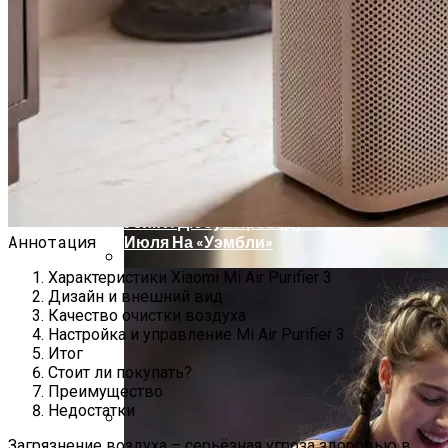
Проекты Домов Для Узких Длинных
Участков
Обзор Amazon Fire TV — Если Alexa
Управляет Домом, То Fire TV Будет
Управлять ТВ
Усик И Дюбуа Проведут Бой-Реванш 19
Аннотация
Июля На «Уэмбли»
Характеристики Xiaomi Mi Air Purifier 3
Два Прораба — Информационный
Дизайн и внешний вид
Строительный Портал
Качество очистки воздуха
Настройка и управление Mi Air Purifier 3
Итог
Стоит ли покупать?
Преимущество
Недостатки
Загрязнение воздуха – серьёзная угроза здоровью в