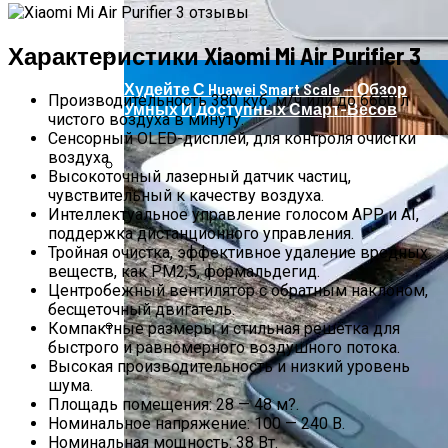
Характеристики Xiaomi Mi Air Purifier 3
Худейте С Huawei Smart Scale — Обзор
Производительность 380 куб. м/ч или до 6660 л
Умных И Доступных Смарт-Весов
чистого воздуха в минуту.
Сенсорный OLED-дисплей, для контроля очистки
воздуха.
Высокоточный лазерный датчик частиц,
чувствительный к качеству воздуха.
Роллетные Ворота
Интеллектуальное управление голосом APP и AI,
поддержка дистанционного управления.
Тройная очистка, эффективное удаление вредных
веществ, как PM2,5, формальдегид.
Центробежный вентилятор с обратным наклоном,
бесщеточный двигатель.
Компактные размеры и стильная решётка для
быстрого и равномерного воздушного потока.
Барнхаусы: Строительство Под Ключ –
Высокая производительность и низкий уровень
Комфорт И Экологичность
шума.
Площадь помещения: 28 — 48 м?.
Номинальное напряжение: 100 — 240 В.
Номинальная мощность: 38 Вт.