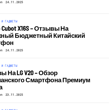
on
24.11.2025
 И ГАДЖЕТЫ
Cubot X16S – Отзывы На
ный Бюджетный Китайский
тфон
on
24.11.2025
 И ГАДЖЕТЫ
ы На LG V20 – Обзор
анского Смартфона Премиум
а
on
23.11.2025