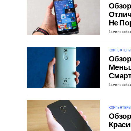
Обзор 
Отлич
Не По
livereacti
КОМПЬЮТЕРЫ
Обзор 
Мень
Смар
livereacti
КОМПЬЮТЕРЫ
Обзор 
Краси