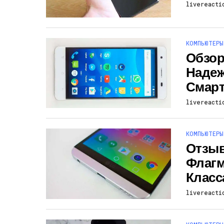
livereacti
КОМПЬЮТЕРЫ
Обзор 
Надеж
Смар
livereacti
КОМПЬЮТЕРЫ
Отзыв
Флагм
Класс
livereacti