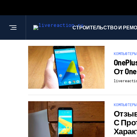
СТРОИТЕЛЬСТВО И РЕМ
КОМПЬЮТЕРЫ
OnePl
От On
livereacti
КОМПЬЮТЕРЫ
Отзыв
С Пр
Харак