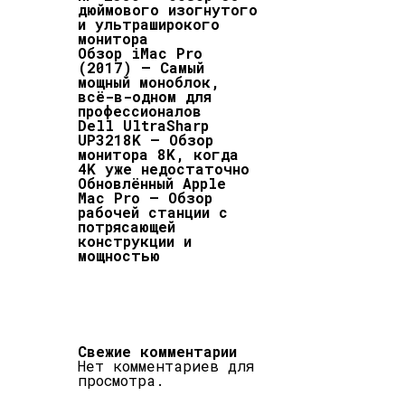
дюймового изогнутого
и ультраширокого
монитора
Обзор iMac Pro
(2017) — Самый
мощный моноблок,
всё-в-одном для
профессионалов
Dell UltraSharp
UP3218K — Обзор
монитора 8K, когда
4K уже недостаточно
Обновлённый Apple
Mac Pro — Обзор
рабочей станции c
потрясающей
конструкции и
мощностью
Свежие комментарии
Нет комментариев для
просмотра.