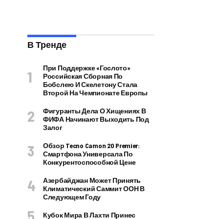
В Тренде
При Поддержке «Гослото»
Российская Сборная По
Бобслею И Скелетону Стала
Второй На Чемпионате Европы
Фигуранты Дела О Хищениях В
ФИФА Начинают Выходить Под
Залог
Обзор Tecno Camon 20 Premier:
Смартфона Универсала По
Конкурентоспособной Цене
Азербайджан Может Принять
Климатический Саммит ООН В
Следующем Году
Кубок Мира В Лахти Принес