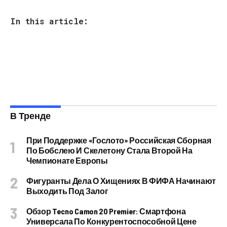
In this article:
В Тренде
При Поддержке «Гослото» Российская Сборная
По Бобслею И Скелетону Стала Второй На
Чемпионате Европы
Фигуранты Дела О Хищениях В ФИФА Начинают
Выходить Под Залог
Обзор Tecno Camon 20 Premier: Смартфона
Универсала По Конкурентоспособной Цене