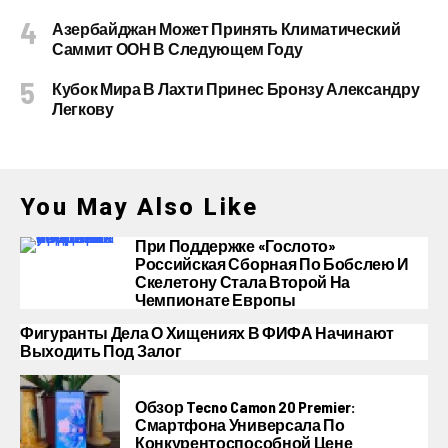
Азербайджан Может Принять Климатический
Саммит ООН В Следующем Году
Кубок Мира В Лахти Принес Бронзу Александру
Легкову
You May Also Like
При Поддержке «Гослото»
Российская Сборная По Бобслею И
Скелетону Стала Второй На
Чемпионате Европы
Фигуранты Дела О Хищениях В ФИФА Начинают
Выходить Под Залог
Обзор Tecno Camon 20 Premier:
Смартфона Универсала По
Конкурентоспособной Цене