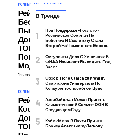
КОМПЬЮТЕРЫ И ГАДЖЕТЫ
Рейтинг Лучших
В Тренде
Беспроводных
Пылесосов Для
При Поддержке «Гослото»
Российская Сборная По
Дома 2023 Года –
Бобслею И Скелетону Стала
Второй На Чемпионате Европы
ТОП 11
Популярных
Фигуранты Дела О Хищениях В
ФИФА Начинают Выходить Под
Моделей
Залог
livereaction
09.07.2026
Обзор Tecno Camon 20 Premier:
Смартфона Универсала По
Конкурентоспособной Цене
КОМПЬЮТЕРЫ И ГАДЖЕТЫ
Рейтинг
Азербайджан Может Принять
Климатический Саммит ООН В
Кофемашин Для
Следующем Году
Дома 2023 Года –
Кубок Мира В Лахти Принес
ТОП 11 Лучших
Бронзу Александру Легкову
По Цене И