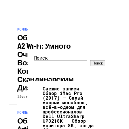
КОМПЬЮТЕРЫ И ГАДЖЕТЫ
Обзор TCL Breeva
A2 Wi-Fi: Умного
Очистителя
Поиск
Воздуха С
Поиск
Компактным
Скандинавским
Дизайном
Свежие записи
Обзор iMac Pro
livereaction
10.07.2026
(2017) — Самый
мощный моноблок,
всё-в-одном для
профессионалов
КОМПЬЮТЕРЫ И ГАДЖЕТЫ
Dell UltraSharp
Обзор Dreame Hair
UP3218K — Обзор
монитора 8K, когда
Artist: Мощный И