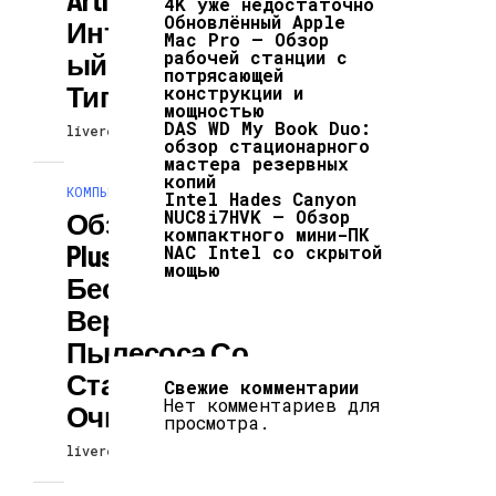
4K уже недостаточно
Обновлённый Apple
Интеллектуальн
Mac Pro — Обзор
рабочей станции c
Ый Фен Для Всех
потрясающей
Типов Волос
конструкции и
мощностью
DAS WD My Book Duo:
livereaction
09.07.2026
обзор стационарного
мастера резервных
копий
КОМПЬЮТЕРЫ И ГАДЖЕТЫ
Intel Hades Canyon
NUC8i7HVK — Обзор
Обзор Redkey P7
компактного мини-ПК
Plus:
NAC Intel со скрытой
мощью
Беспроводного
Вертикального
Пылесоса Со
Станцией
Свежие комментарии
Нет комментариев для
Очистки
просмотра.
livereaction
09.07.2026