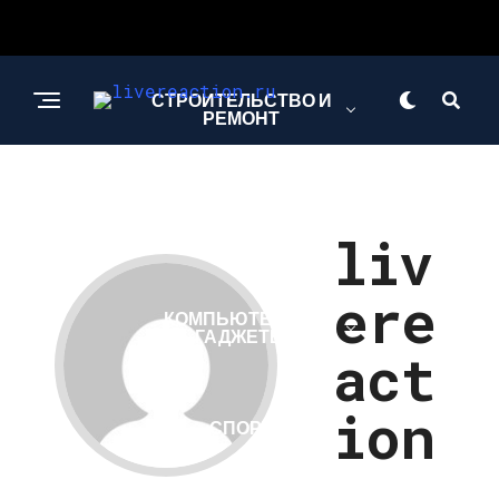
СТРОИТЕЛЬСТВО И
РЕМОНТ
АРХИТЕКТУРА И
ДИЗАЙН
liv
ere
КОМПЬЮТЕРЫ И
ГАДЖЕТЫ
act
ion
СПОРТ