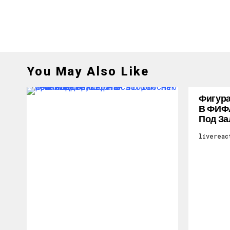
You May Also Like
Фигура
В ФИФ
Под За
livereac