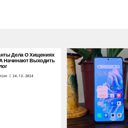
нты Дела О Хищениях
А Начинают Выходить
лог
tion
24.12.2024