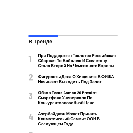
В Тренде
При Поддержке «Гослото» Российская
Сборная По Бобслею И Скелетону
Стала Второй На Чемпионате Европы
Фигуранты Дела О Хищениях В ФИФА
Начинают Выходить Под Залог
Обзор Tecno Camon 20 Premier:
Смартфона Универсала По
Конкурентоспособной Цене
Азербайджан Может Принять
Климатический Саммит ООН В
Следующем Году