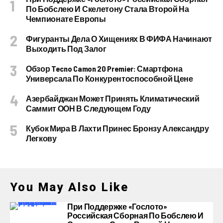
По Бобслею И Скелетону Стала Второй На
Чемпионате Европы
Фигуранты Дела О Хищениях В ФИФА Начинают
Выходить Под Залог
Обзор Tecno Camon 20 Premier: Смартфона
Универсала По Конкурентоспособной Цене
Азербайджан Может Принять Климатический
Саммит ООН В Следующем Году
Кубок Мира В Лахти Принес Бронзу Александру
Легкову
You May Also Like
При Поддержке «Гослото»
Российская Сборная По Бобслею И