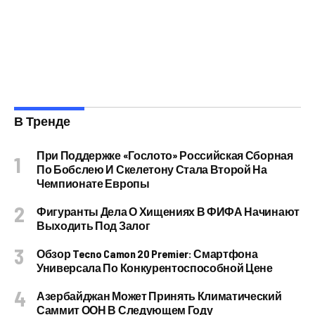
В Тренде
При Поддержке «Гослото» Российская Сборная
По Бобслею И Скелетону Стала Второй На
Чемпионате Европы
Фигуранты Дела О Хищениях В ФИФА Начинают
Выходить Под Залог
Обзор Tecno Camon 20 Premier: Смартфона
Универсала По Конкурентоспособной Цене
Азербайджан Может Принять Климатический
Саммит ООН В Следующем Году