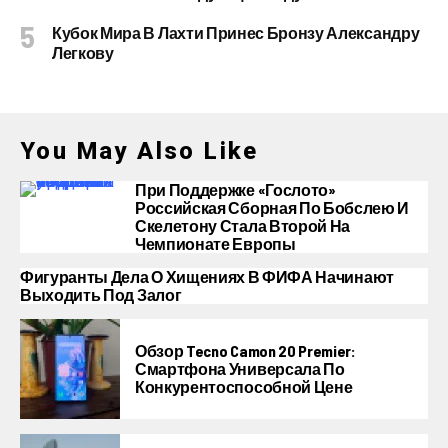
Кубок Мира В Лахти Принес Бронзу Александру
Легкову
You May Also Like
При Поддержке «Гослото»
Российская Сборная По Бобслею И
Скелетону Стала Второй На
Чемпионате Европы
Фигуранты Дела О Хищениях В ФИФА Начинают
Выходить Под Залог
Обзор Tecno Camon 20 Premier:
Смартфона Универсала По
Конкурентоспособной Цене