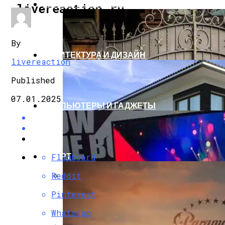
СТРОИТЕЛЬСТВО И РЕМОНТ
livereaction.ru
By
АРХИТЕКТУРА И ДИЗАЙН
livereaction
Published
07.01.2025
КОМПЬЮТЕРЫ И ГАДЖЕТЫ
СПОРТ
Flipboard
Reddit
Кованые Ворота
Pinterest
Whatsapp