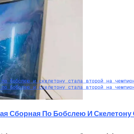
 Комфорт И Экологичность
ирокого Игрового Монитора
ая Сборная По Бобслею И Скелетону