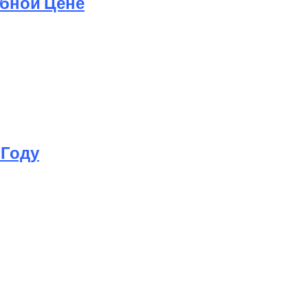
обной Цене
 Году