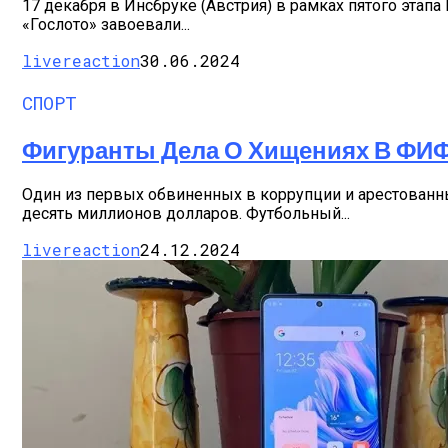
17 декабря в Инсбруке (Австрия) в рамках пятого эта
«Гослото» завоевали...
livereaction
30.06.2024
СПОРТ
Фигуранты Дела О Хищениях В ФИФ
Один из первых обвиненных в коррупции и арестован
десять миллионов долларов. Футбольный...
livereaction
24.12.2024