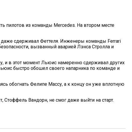
ать пилотов из команды Mercedes. На втором месте
он даже сдерживал Феттеля. Инженеры команды Ferrari
 безопасности, вызванный аварией Лэнса Стролла и
зу, и в этот момент Льюис намеренно сдерживал других
Льюис быстро обошел своего напарника по команде и
аясь обогнать Фелипе Массу, а к концу он уже вплотную
, Стоффель Вандорн, не смог даже выйти на старт.