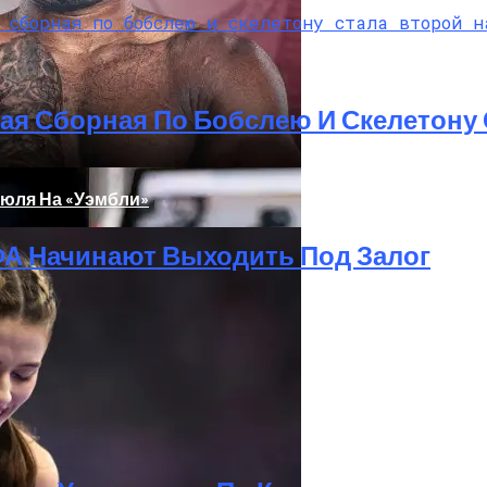
бочей Станции C Потрясающей Конструкции И Мощность
ая Сборная По Бобслею И Скелетону
Июля На «Уэмбли»
А Начинают Выходить Под Залог
ительный Портал
Фото