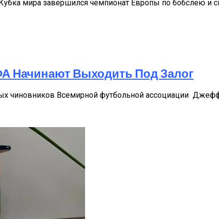
па Кубка мира завершился чемпионат Европы по бобслею и 
А Начинают Выходить Под Залог
ных чиновников Всемирной футбольной ассоциации Джефф