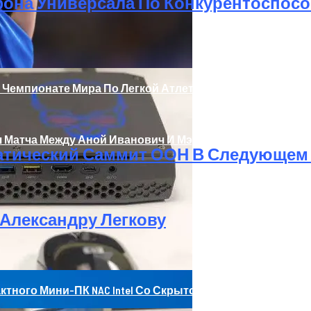
ртфона Универсала По Конкурентоспос
го Мастера Резервных Копий
 Чемпионате Мира По Легкой Атлетике
 Матча Между Аной Иванович И Мэдисон Кис
атический Саммит ООН В Следующем
 Александру Легкову
мпактного Мини-ПК NAC Intel Со Скрытой Мощью