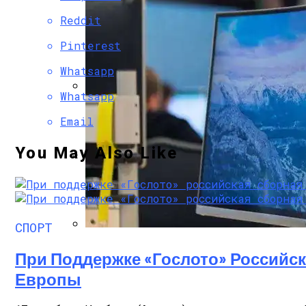
Reddit
Pinterest
Whatsapp
Whatsapp
Роллетные Ворота
Email
You May Also Like
Барнхаусы: Строительство Под Ключ –
СПОРТ
Samsung CF791 — Обзор Лучшего Ультраш
При Поддержке «Гослото» Российск
Европы