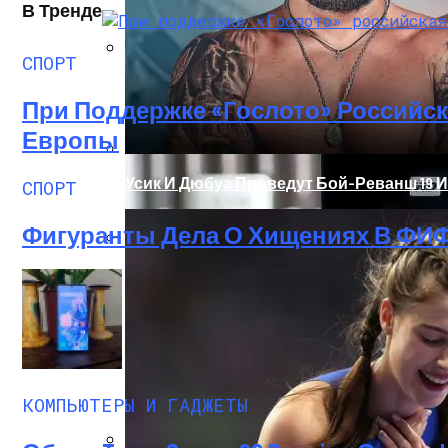
В Тренде
СПОРТ
Обновлённый Apple Mac Pro — Обзор Ра
При Поддержке «Гослото» Российск
Европы
Усик И Дюбуа Проведут Бой-Реванш 19 
СПОРТ
Фигуранты Дела О Хищениях В ФИФ
Два Прораба — Информационный Стро
Проект Дома С Верандой И Террасой + 
КОМПЬЮТЕРЫ И ГАДЖЕТЫ