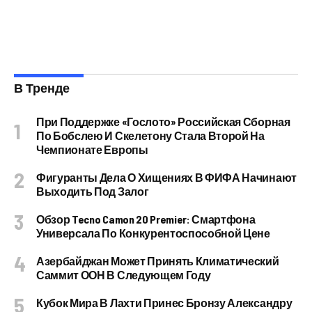
В Тренде
При Поддержке «Гослото» Российская Сборная
По Бобслею И Скелетону Стала Второй На
Чемпионате Европы
Фигуранты Дела О Хищениях В ФИФА Начинают
Выходить Под Залог
Обзор Tecno Camon 20 Premier: Смартфона
Универсала По Конкурентоспособной Цене
Азербайджан Может Принять Климатический
Саммит ООН В Следующем Году
Кубок Мира В Лахти Принес Бронзу Александру