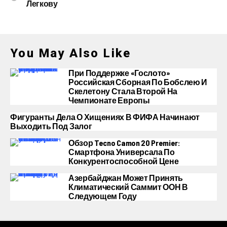
Легкову
You May Also Like
При Поддержке «Гослото»
Российская Сборная По Бобслею И
Скелетону Стала Второй На
Чемпионате Европы
Фигуранты Дела О Хищениях В ФИФА Начинают
Выходить Под Залог
Обзор Tecno Camon 20 Premier:
Смартфона Универсала По
Конкурентоспособной Цене
Азербайджан Может Принять
Климатический Саммит ООН В
Следующем Году