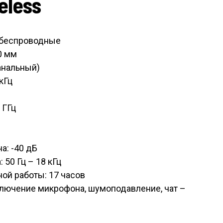
eless
 беспроводные
0 мм
канальный)
кГц
 ГГц
й
а: -40 дБ
 50 Гц – 18 кГц
ой работы: 17 часов
тключение микрофона, шумоподавление, чат –