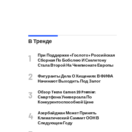
В Тренде
При Поддержке «Гослото» Российская
Сборная По Бобслею И Скелетону
Стала Второй На Чемпионате Европы
Фигуранты Дела О Хищениях В ФИФА
Начинают Выходить Под Залог
Обзор Tecno Camon 20 Premier:
Смартфона Универсала По
Конкурентоспособной Цене
Азербайджан Может Принять
Климатический Саммит ООН В
Следующем Году