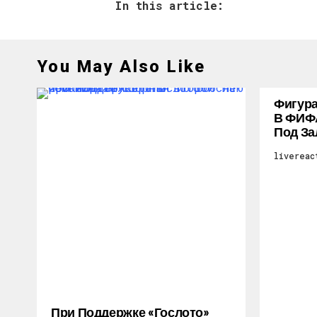
In this article:
You May Also Like
Фигура
В ФИФ
Под За
livereac
При Поддержке «Гослото»