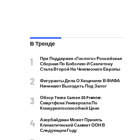
В Тренде
При Поддержке «Гослото» Российская
Сборная По Бобслею И Скелетону
Стала Второй На Чемпионате Европы
Фигуранты Дела О Хищениях В ФИФА
Начинают Выходить Под Залог
Обзор Tecno Camon 20 Premier:
Смартфона Универсала По
Конкурентоспособной Цене
Азербайджан Может Принять
Климатический Саммит ООН В
Следующем Году