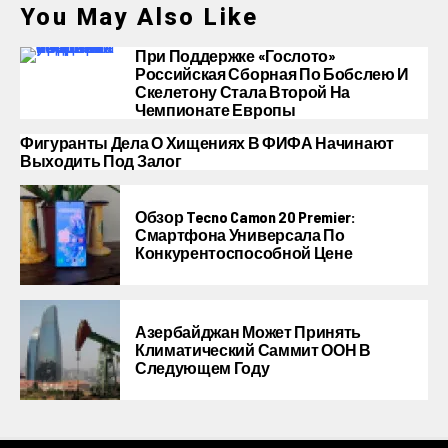
You May Also Like
При Поддержке «Гослото»
Российская Сборная По Бобслею И
Скелетону Стала Второй На
Чемпионате Европы
Фигуранты Дела О Хищениях В ФИФА Начинают
Выходить Под Залог
Обзор Tecno Camon 20 Premier:
Смартфона Универсала По
Конкурентоспособной Цене
Азербайджан Может Принять
Климатический Саммит ООН В
Следующем Году