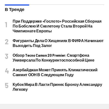
В Тренде
При Поддержке «Гослото» Российская Сборная
По Бобслею И Скелетону Стала Второй На
Чемпионате Европы
Фигуранты Дела О Хищениях В ФИФА Начинают
Выходить Под Залог
Обзор Tecno Camon 20 Premier: Смартфона
Универсала По Конкурентоспособной Цене
Азербайджан Может Принять Климатический
Саммит ООН В Следующем Году
Кубок Мира В Лахти Принес Бронзу Александру
Легкову