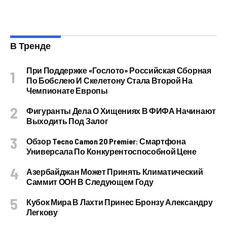
В Тренде
При Поддержке «Гослото» Российская Сборная
По Бобслею И Скелетону Стала Второй На
Чемпионате Европы
Фигуранты Дела О Хищениях В ФИФА Начинают
Выходить Под Залог
Обзор Tecno Camon 20 Premier: Смартфона
Универсала По Конкурентоспособной Цене
Азербайджан Может Принять Климатический
Саммит ООН В Следующем Году
Кубок Мира В Лахти Принес Бронзу Александру
Легкову