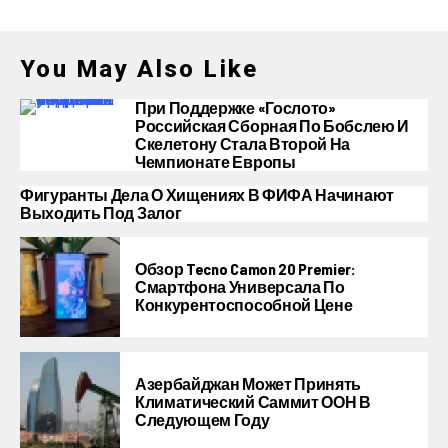
You May Also Like
При Поддержке «Гослото»
Российская Сборная По Бобслею И
Скелетону Стала Второй На
Чемпионате Европы
Фигуранты Дела О Хищениях В ФИФА Начинают
Выходить Под Залог
Обзор Tecno Camon 20 Premier:
Смартфона Универсала По
Конкурентоспособной Цене
Азербайджан Может Принять
Климатический Саммит ООН В
Следующем Году