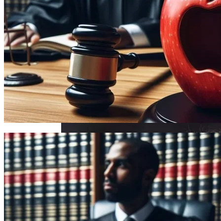
Проекты Домов Для Узких Длинных
Участков
HP Z38c — Обзор 38-Дюймового
Изогнутого И Ультраширокого
Монитора
Усик И Дюбуа Проведут Бой-Реванш 19
Июля На «Уэмбли»
Два Прораба — Информационный
Строительный Портал
Проект Дома С Верандой И Террасой +