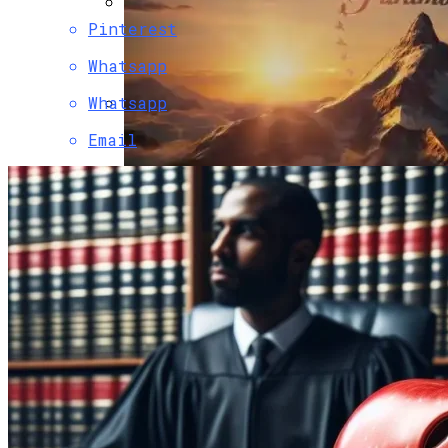
Pinterest
Двухэтажный Дом: Подготовительный
Этап Строительства, Основные Этапы
Whatsapp
Возведения
Whatsapp
Фотопринтер HP Sprocket — Обзор
Email
Устройства Для Мобильной Печати
Paramount Получит Права На
Трансляцию UFC В США За $7,7 Млрд
Гаражные Ворота Рольставни