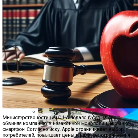
Фото
Обзор IMac Pro (2017) — Самый Мощный
Моноблок, Всё-В-Одном Для
Профессионалов
Ярослава Магучих Завоевала Бронзу
На Чемпионате Мира По Легкой
Атлетике
Откатные Ворота
Нолито Перейдет В Барсу
Найджел Сирс Упал В Обморок Во
Время Матча Между Аной Иванович И
Мэдисон Кис
Министерство юстиции США подало в суд на Apple
План Участка 15 Соток + Фото
обвиняя компанию в незаконной монополии на рынке
смартфон. Согласно иску, Apple ограничивает выбор
потребителей, повышает цены и налагает ограничения