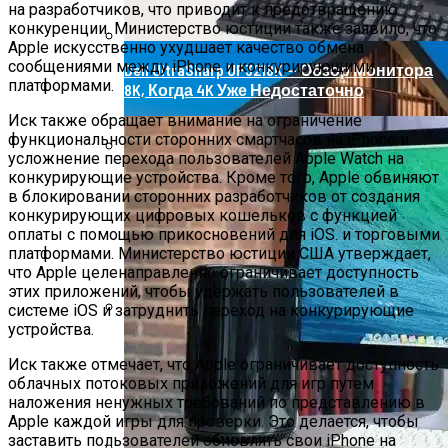
на разработчиков, что приводит к предотвращению
конкуренции. Министерство юстиции также заявило, что
Apple искусственно ухудшает качество обмена
сообщениями между iPhone и конкурирующими
Dell UltraSharp UP3218K — Обзор Монитора
платформами.
8K, Когда 4K Уже Недостаточно
Иск также обращает внимание на ограничение
функциональности сторонних смартчасов на iPhone и
усложнение перехода пользователей Apple Watch на
конкурирующие устройства. Кроме того, Apple обвиняют
Роллетные Ворота
в блокировании сторонних разработчиков от создания
конкурирующих цифровых кошельков с функцией
оплаты с помощью прикосновений для iOS. и торговыми
платформами. Министерство юстиции США утверждает,
что Apple целенаправленно ограничивает доступность
этих приложений, чтобы удержать пользователей в
системе iOS и затруднить переход на конкурирующие
устройства.
Барнхаусы: Строительство Под Ключ –
Комфорт И Экологичность
Иск также отмечает, что Apple ограничивает доступность
облачных потоковых приложений для игр путем
наложения ненужных требований по представлению в
Apple каждой игры для проверки. Это делается, чтобы
заставить пользователей обновлять свои iPhone на