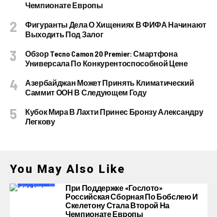
Чемпионате Европы
Фигуранты Дела О Хищениях В ФИФА Начинают
Выходить Под Залог
Обзор Tecno Camon 20 Premier: Смартфона
Универсала По Конкурентоспособной Цене
Азербайджан Может Принять Климатический
Саммит ООН В Следующем Году
Кубок Мира В Лахти Принес Бронзу Александру
Легкову
You May Also Like
При Поддержке «Гослото»
Российская Сборная По Бобслею И
Скелетону Стала Второй На
Чемпионате Европы