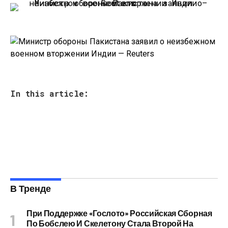
In this article:
В Тренде
При Поддержке «Гослото» Российская Сборная
По Бобслею И Скелетону Стала Второй На