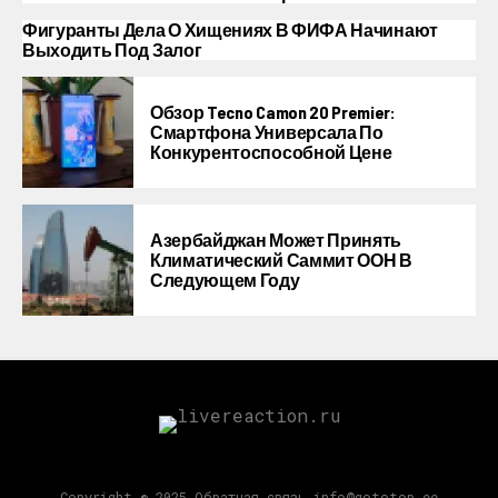
Фигуранты Дела О Хищениях В ФИФА Начинают
Выходить Под Залог
Обзор Tecno Camon 20 Premier:
Смартфона Универсала По
Конкурентоспособной Цене
Азербайджан Может Принять
Климатический Саммит ООН В
Следующем Году
Copyright © 2025 Обратная связь info@gototop.ee