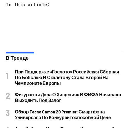
In this article:
В Тренде
При Поддержке «Гослото» Российская Сборная
По Бобслею И Скелетону Стала Второй На
Чемпионате Европы
Фигуранты Дела О Хищениях В ФИФА Начинают
Выходить Под Залог
Обзор Tecno Camon 20 Premier: Смартфона
Универсала По Конкурентоспособной Цене