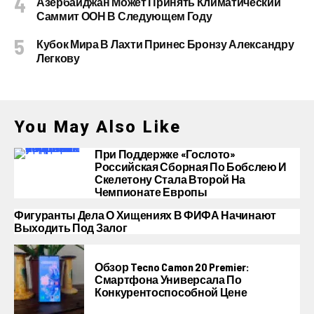
Азербайджан Может Принять Климатический
Саммит ООН В Следующем Году
Кубок Мира В Лахти Принес Бронзу Александру
Легкову
You May Also Like
При Поддержке «Гослото»
Российская Сборная По Бобслею И
Скелетону Стала Второй На
Чемпионате Европы
Фигуранты Дела О Хищениях В ФИФА Начинают
Выходить Под Залог
Обзор Tecno Camon 20 Premier:
Смартфона Универсала По
Конкурентоспособной Цене