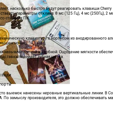
яет, насколько быстро будут реагировать клавиши Cherry
вить параметры отклика: 8 мс (125 Гц), 4 мс (250Гц), 2 мс
 со старыми ПК.
ю механическую клавиатуру с корпусом из анодированного 
 слышен ночью.
air называет мягкой и удобной. Ощущение мягкости обесп
подставки подойдёт зубная щётка.
 Комфорт И Экологичность
йства Для Мобильной Печати
есто выемок нанесены неровные вертикальные линии. В Cor
. По замыслу производителя, это должно обеспечивать ма