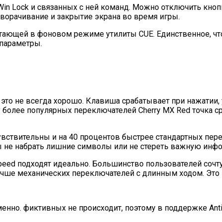
in Lock и связанных с ней команд. Можно отключить кнопк
сворачивание и закрытие экрана во время игры.
аботающей в фоновом режиме утилиты CUE. Единственное, чт
 параметры.
 это не всегда хорошо. Клавиша срабатывает при нажатии, 
 у более популярных переключателей Cherry MX Red точка 
 чувствительны и на 40 процентов быстрее стандартных п
ы не набрать лишние символы или не стереть важную ин
Speed подходят идеально. Большинство пользователей сочту
учше механических переключателей с длинным ходом. Это не
нно. фиктивных не происходит, поэтому в поддержке Anti 