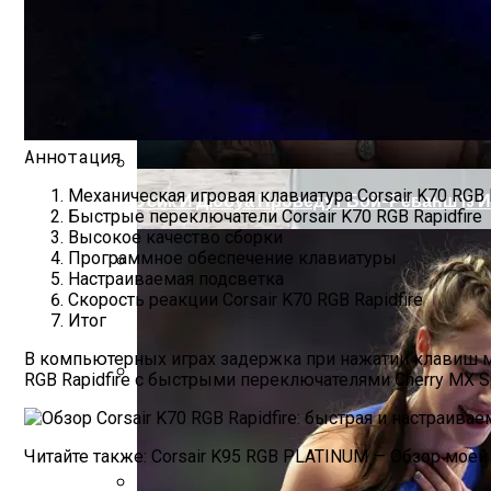
Обзор Netgear Arlo Pro 2 — Лучшая, Но 
Аннотация
Механическая игровая клавиатура Corsair K70 RGB 
Усик И Дюбуа Проведут Бой-Реванш 19 
Быстрые переключатели Corsair K70 RGB Rapidfire
Высокое качество сборки
Программное обеспечение клавиатуры
Настраиваемая подсветка
Два Прораба — Информационный Стро
Скорость реакции Corsair K70 RGB Rapidfire
Итог
В компьютерных играх задержка при нажатии клавиш м
RGB Rapidfire с быстрыми переключателями Cherry MX S
Проект Дома С Верандой И Террасой + 
Читайте также: Corsair K95 RGB PLATINUM — Обзор мое