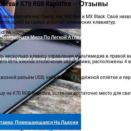
sair K70 RGB Rapidfire — Отзывы
мных И Доступных Смарт-Весов
переключателей Cherry, как MX Red и MX Black. Своё назва
вляется одной из самых дорогих геймерских клавиатур.
 Чемпионате Мира По Легкой Атлетике
ire
ть несколько клавиш управления мультимедиа в правой ве
 Матча Между Аной Иванович И Мэдисон Кис
 него есть кнопка отключения звука. Ниже, расположены 
я сквозной разъём USB, кабель USB в надёжной оплётке и п
 на K70 RGB Rapidfire, оставляя достаточно место для св
риставка, Помещающаяся На Ладони