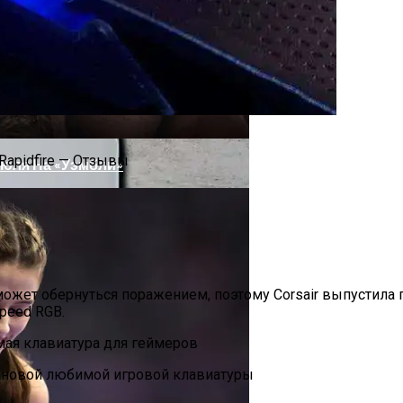
Не Дешёвая Домашняя Система Безопасности
Rapidfire — Отзывы
Июля На «Уэмбли»
ительный Портал
ожет обернуться поражением, поэтому Corsair выпустила 
peed RGB.
Фото
й новой любимой игровой клавиатуры