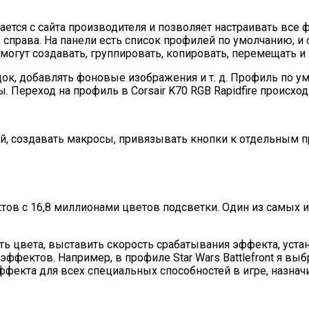
чивается с сайта производителя и позволяет настраивать в
 справа. На панели есть список профилей по умолчанию, и
помогут создавать, группировать, копировать, перемещать 
ок, добавлять фоновые изображения и т. д. Профиль по у
 Переход на профиль в Corsair K70 RGB Rapidfire происход
й, создавать макросы, привязывать кнопки к отдельным п
ктов с 16,8 миллионами цветов подсветки. Один из самых
ть цвета, выставить скорость срабатывания эффекта, уст
ффектов. Например, в профиле Star Wars Battlefront я вы
фекта для всех специальных способностей в игре, назна