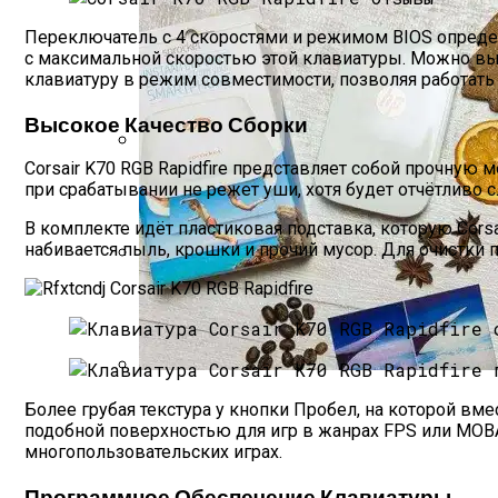
Переключатель с 4 скоростями и режимом BIOS определ
с максимальной скоростью этой клавиатуры. Можно выста
клавиатуру в режим совместимости, позволяя работать
Высокое Качество Сборки
Corsair K70 RGB Rapidfire представляет собой прочну
Роллетные Ворота
при срабатывании не режет уши, хотя будет отчётливо
В комплекте идёт пластиковая подставка, которую Cors
набивается пыль, крошки и прочий мусор. Для очистки 
Барнхаусы: Строительство Под Ключ –
Фотопринтер HP Sprocket — Обзор Устро
Более грубая текстура у кнопки Пробел, на которой вм
подобной поверхностью для игр в жанрах FPS или MOBA
многопользовательских играх.
Программное Обеспечение Клавиатуры