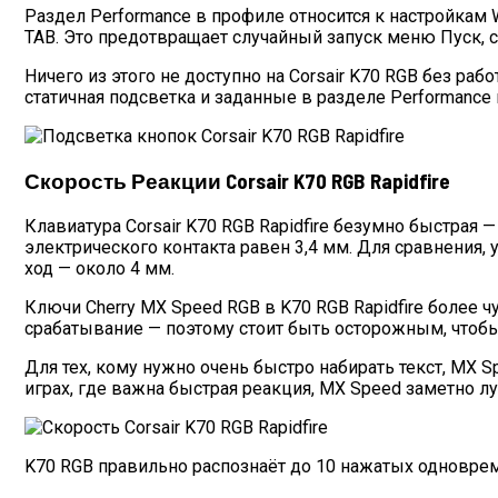
Раздел Performance в профиле относится к настройкам W
TAB. Это предотвращает случайный запуск меню Пуск, 
Ничего из этого не доступно на Corsair K70 RGB без р
статичная подсветка и заданные в разделе Performance
Скорость Реакции Corsair K70 RGB Rapidfire
Клавиатура Corsair K70 RGB Rapidfire безумно быстрая —
электрического контакта равен 3,4 мм. Для сравнения,
ход — около 4 мм.
Ключи Cherry MX Speed RGB в K70 RGB Rapidfire более
срабатывание — поэтому стоит быть осторожным, чтоб
Для тех, кому нужно очень быстро набирать текст, MX 
играх, где важна быстрая реакция, MX Speed заметно л
K70 RGB правильно распознаёт до 10 нажатых одновреме