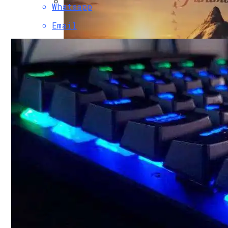
Whatsapp
Двухэтажный Дом: Подготовительный Э
Email
Обзор Amazon Fire TV — Если Alexa Управл
Paramount Получит Права На Трансляцию
Гаражные Ворота Рольставни
Проекты Домов Для Узких Длинных Уча