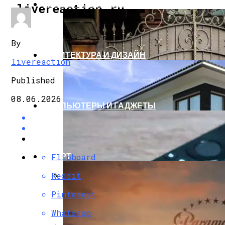
СТРОИТЕЛЬСТВО И РЕМОНТ
livereaction.ru
By
АРХИТЕКТУРА И ДИЗАЙН
livereaction
Published
08.06.2026
КОМПЬЮТЕРЫ И ГАДЖЕТЫ
СПОРТ
Flipboard
Reddit
Кованые Ворота
Pinterest
Whatsapp