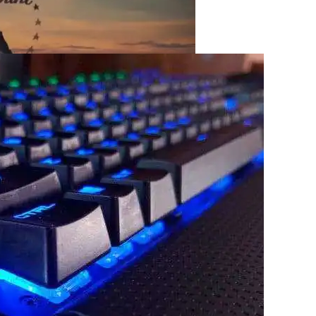
тап Строительства, Основные Этапы Возведения
яет Домом, То Fire TV Будет Управлять ТВ
 UFC В США За $7,7 Млрд
стков