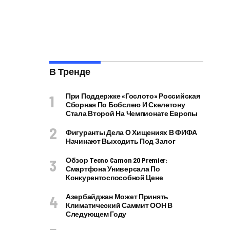
В Тренде
При Поддержке «Гослото» Российская
Сборная По Бобслею И Скелетону
Стала Второй На Чемпионате Европы
Фигуранты Дела О Хищениях В ФИФА
Начинают Выходить Под Залог
Обзор Tecno Camon 20 Premier:
Смартфона Универсала По
Конкурентоспособной Цене
Азербайджан Может Принять
Климатический Саммит ООН В
Следующем Году