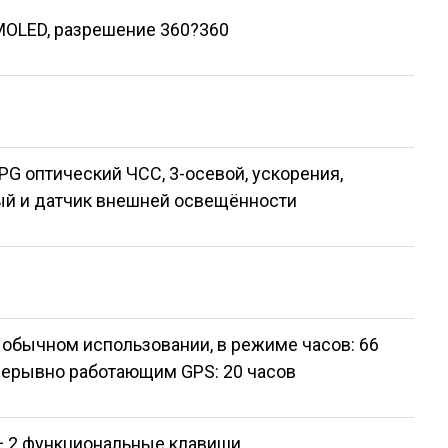
MOLED, разрешение 360?360
PPG оптический ЧСС, 3-осевой, ускорения,
ый и датчик внешней освещённости
 обычном использовании, в режиме часов: 66
рерывно работающим GPS: 20 часов
+ 2 функциональные клавиши