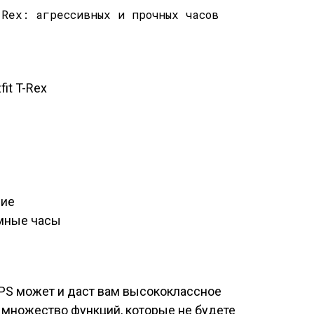
it T-Rex
вие
умные часы
GPS может и даст вам высококлассное
е множество функций, которые не будете