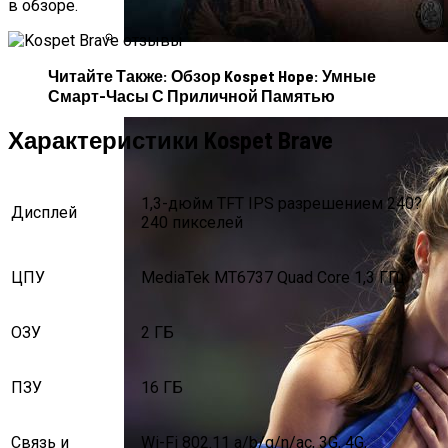
в обзоре.
Усик И Дюбуа Проведут Бой-Реванш 19
Читайте Также: Обзор Kospet Hope: Умные
Июля На «Уэмбли»
Смарт-Часы С Приличной Памятью
Характеристики Kospet Brave
1,3-дюйм TFT IPS разрешением 240?
Дисплей
240 пикселей
ЦПУ
MediaTek MT6737 Quad Core 1,3 ГГц
ОЗУ
2 ГБ
ПЗУ
16 ГБ
Связь и
Wi-Fi 802.11 a/b/g/n/ac, 3G, 4G,