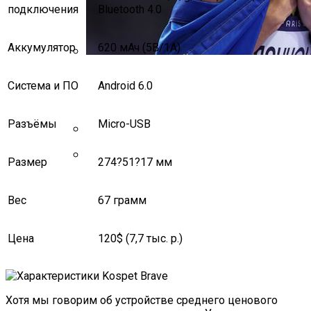
подключения
Bluetooth 4.0
Аккумулятор
620 мАч (5В/1А)
Ярослава Магучих Завоевала Бронзу
Система и ПО
Android 6.0
На Чемпионате Мира По Легкой
Атлетике
Разъёмы
Micro-USB
Нолито Перейдет В Барсу
Найджел Сирс Упал В Обморок Во
Размер
274?51?17 мм
Время Матча Между Аной Иванович И
Мэдисон Кис
Вес
67 грамм
Цена
120$ (7,7 тыс. р.)
Хотя мы говорим об устройстве среднего ценового