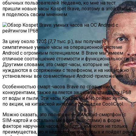
обычных пользователей. Недавно, ко мне на тест
пришли новые часы Kospet Brave, поэтому в этой статье
я поделюсь своим мнением.
За цену около 120$ (7,7 тыс. р.), вы получаете
симпатичные умные часы на операционной системе
Android с огромным потенциалом. В Brave мы имеем
отличное соотношение стоимости и функциональности.
Другими словами, это смарт-часы, которые не
нуждаются в сопряжении с телефоном, и на них можно
установлены все совместимые Android-приложения.
Особенностью смарт-часов Brave по сравнению с
конкурентами, также является защита по стандарту IP68
от воды и пыли. Эти часы Kospet можно сейчас купить
по акции, на китайской интернет-площадке CooliCool.
Можно сказать, это полноценный Android-смартфон (с
SIM-картой и остальными возможностями) в форм-
факторе наручных часов. Но, здесь имеются не только
преимущества, но и недостатки, о которых и пойдёт речь