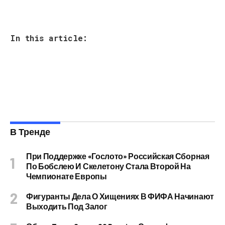
In this article:
В Тренде
При Поддержке «Гослото» Российская Сборная
По Бобслею И Скелетону Стала Второй На
Чемпионате Европы
Фигуранты Дела О Хищениях В ФИФА Начинают
Выходить Под Залог