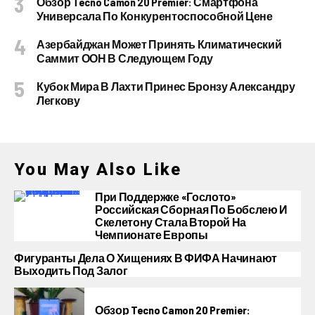
Обзор Tecno Camon 20 Premier: Смартфона
Универсала По Конкурентоспособной Цене
Азербайджан Может Принять Климатический
Саммит ООН В Следующем Году
Кубок Мира В Лахти Принес Бронзу Александру
Легкову
You May Also Like
При Поддержке «Гослото»
Российская Сборная По Бобслею И
Скелетону Стала Второй На
Чемпионате Европы
Фигуранты Дела О Хищениях В ФИФА Начинают
Выходить Под Залог
Обзор Tecno Camon 20 Premier: