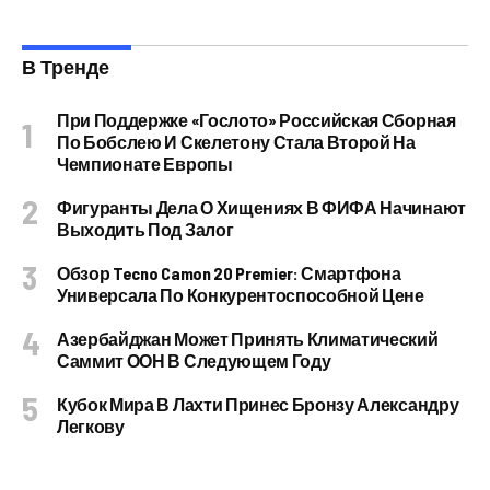
В Тренде
При Поддержке «Гослото» Российская Сборная
По Бобслею И Скелетону Стала Второй На
Чемпионате Европы
Фигуранты Дела О Хищениях В ФИФА Начинают
Выходить Под Залог
Обзор Tecno Camon 20 Premier: Смартфона
Универсала По Конкурентоспособной Цене
Азербайджан Может Принять Климатический
Саммит ООН В Следующем Году
Кубок Мира В Лахти Принес Бронзу Александру
Легкову