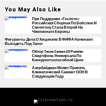
You May Also Like
При Поддержке «Гослото»
Российская Сборная По Бобслею И
Скелетону Стала Второй На
Чемпионате Европы
Фигуранты Дела О Хищениях В ФИФА Начинают
Выходить Под Залог
Обзор Tecno Camon 20 Premier:
Смартфона Универсала По
Конкурентоспособной Цене
Азербайджан Может Принять
Климатический Саммит ООН В
Следующем Году