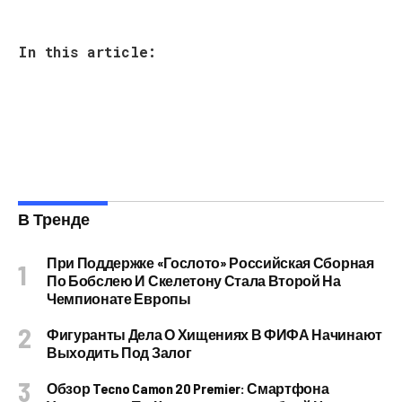
In this article:
В Тренде
При Поддержке «Гослото» Российская Сборная
По Бобслею И Скелетону Стала Второй На
Чемпионате Европы
Фигуранты Дела О Хищениях В ФИФА Начинают
Выходить Под Залог
Обзор Tecno Camon 20 Premier: Смартфона