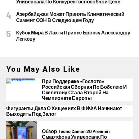
Универсала По Конкурентоспособной Цене
Азербайджан Может Принять Климатический
Саммит ООН В Следующем Году
Кубок Мира В Лахти Принес Бронзу Александру
Легкову
You May Also Like
При Поддержке «Гослото»
Российская Сборная По Бобслею И
Скелетону Стала Второй На
Чемпионате Европы
Фигуранты Дела О Хищениях В ФИФА Начинают
Выходить Под Залог
Обзор Tecno Camon 20 Premier:
Смартфона Универсала По