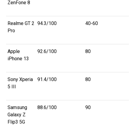
ZenFone 8
Realme GT 2
94.3/100
40-60
Pro
Apple
92.6/100
80
iPhone 13
Sony Xperia
91.4/100
80
5 III
Samsung
88.6/100
90
Galaxy Z
Flip3 5G