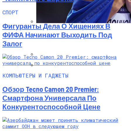
СПОРТ
Фигуранты Дела О Хищениях В
Ярослава Магучих Завоевала Бронзу
ФИФА Начинают Выходить Под
На Чемпионате Мира По Легкой
Залог
Атлетике
Нолито Перейдет В Барсу
Найджел Сирс Упал В Обморок Во
Время Матча Между Аной Иванович И
КОМПЬЮТЕРЫ И ГАДЖЕТЫ
Мэдисон Кис
Обзор Tecno Camon 20 Premier:
Смартфона Универсала По
Конкурентоспособной Цене