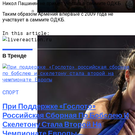
Никол Пашинян не примет участия в саммите ОДКБ.
Таким образом Армения впервые с 2009 года не
участвует в саммите ОДКБ.
Усик И Дюбуа Проведут Бой-Реванш 19
Июля На «Уэмбли»
In this article:
В Тренде
СПОРТ
При Поддержке «Гослото»
Российская Сборная По Бобслею И
Скелетону Стала Второй На
Чемпионате Европы