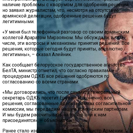
наличие проблемы с кворумом для одобрения решений,
но заявил журналистам, что, несмотря на отсутствие
армянской делегации, одобренные решения будут
легитимными.
«У меня был телефонный разговор со своим армянским
коллегой Араратом Мирзояном. Мы обсуждали, в том
числе, эти вопросы и механизмы принятия решений. Все
решения, которые сегодня будут приняты, абсолютно
легитимны», – сказал Алейник.
Как сообщает белорусское государственное агентство
БелТА, министр отметил, что согласно правилам и
процедурам ОДКБ все решения одобряются по
согласованию со всеми странами.
«Мы договорились, что после саммита генеральный
секретарь ОДКБ посетит Ереван. И, конечно, все
решения, согласованные здесь в рамках согласительной
комиссии, мы передадим нашим армянским партнерам.
И мы будем рассчитывать на то, что они к нам
присоединятся», – объяснил он.
Ранее стало известно, что премьер-министр Армении