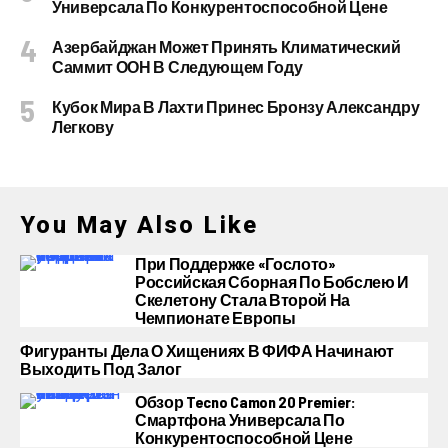
Универсала По Конкурентоспособной Цене
Азербайджан Может Принять Климатический
Саммит ООН В Следующем Году
Кубок Мира В Лахти Принес Бронзу Александру
Легкову
You May Also Like
При Поддержке «Гослото»
Российская Сборная По Бобслею И
Скелетону Стала Второй На
Чемпионате Европы
Фигуранты Дела О Хищениях В ФИФА Начинают
Выходить Под Залог
Обзор Tecno Camon 20 Premier:
Смартфона Универсала По
Конкурентоспособной Цене