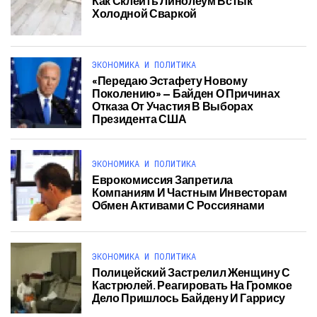
Как Склеить Линолеум Встык
Холодной Сваркой
ЭКОНОМИКА И ПОЛИТИКА
«Передаю Эстафету Новому
Поколению» — Байден О Причинах
Отказа От Участия В Выборах
Президента США
ЭКОНОМИКА И ПОЛИТИКА
Еврокомиссия Запретила
Компаниям И Частным Инвесторам
Обмен Активами С Россиянами
ЭКОНОМИКА И ПОЛИТИКА
Полицейский Застрелил Женщину С
Кастрюлей. Реагировать На Громкое
Дело Пришлось Байдену И Гаррису