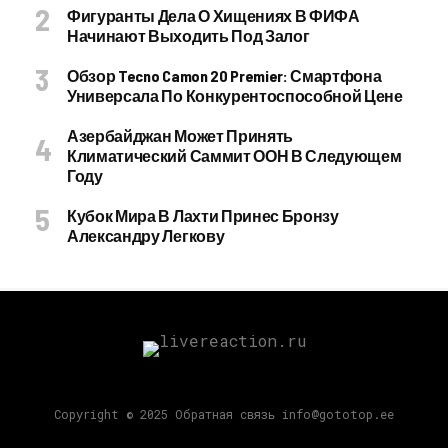
Фигуранты Дела О Хищениях В ФИФА
Начинают Выходить Под Залог
Обзор Tecno Camon 20 Premier: Смартфона
Универсала По Конкурентоспособной Цене
Азербайджан Может Принять
Климатический Саммит ООН В Следующем
Году
Кубок Мира В Лахти Принес Бронзу
Александру Легкову
Copyright © 2025 Обратная связь info@gototop.ee