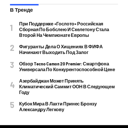
В Тренде
При Поддержке «Гослото» Российская
Сборная По Бобслею И Скелетону Стала
Второй На Чемпионате Европы
Фигуранты Дела О Хищениях В ФИФА
Начинают Выходить Под Залог
Обзор Tecno Camon 20 Premier: Смартфона
Универсала По Конкурентоспособной Цене
Азербайджан Может Принять
Климатический Саммит ООН В Следующем
Году
Кубок Мира В Лахти Принес Бронзу
Александру Легкову