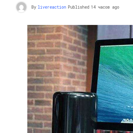
By
livereaction
Published
14 часов ago