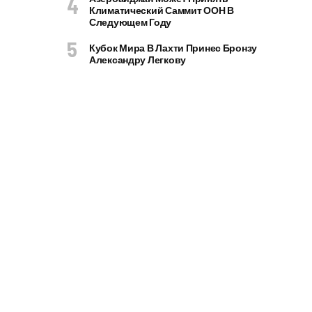
Климатический Саммит ООН В
Следующем Году
Кубок Мира В Лахти Принес Бронзу
Александру Легкову