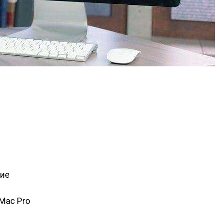
ние
 Mac Pro