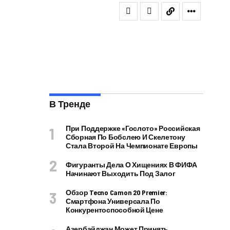
В Тренде
При Поддержке «Гослото» Российская
Сборная По Бобслею И Скелетону
Стала Второй На Чемпионате Европы
Фигуранты Дела О Хищениях В ФИФА
Начинают Выходить Под Залог
Обзор Tecno Camon 20 Premier:
Смартфона Универсала По
Конкурентоспособной Цене
Азербайджан Может Принять