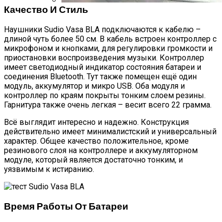
Качество И Стиль
Обновлённый Apple Mac Pro — Обзор
Рабочей Станции C Потрясающей
Наушники Sudio Vasa BLA подключаются к кабелю –
Конструкции И Мощностью
длиной чуть более 50 см. В кабель встроен контроллер с
микрофоном и кнопками, для регулировки громкости и
приостановки воспроизведения музыки. Контроллер
имеет светодиодный индикатор состояния батареи и
соединения Bluetooth. Тут также помещен ещё один
модуль, аккумулятор и микро USB. Оба модуля и
контроллер по краям покрыты тонким слоем резины.
Гарнитура также очень легкая – весит всего 22 грамма.
Всё выглядит интересно и надежно. Конструкция
действительно имеет минималистский и универсальный
характер. Общее качество положительное, кроме
резинового слоя на контроллере и аккумуляторном
модуле, который является достаточно тонким, и
уязвимым к истиранию.
Время Работы От Батареи