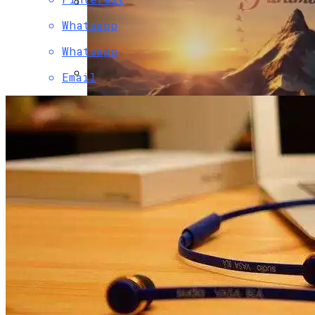
Whatsapp
Двухэтажный Дом: Подготовительный
Этап Строительства, Основные Этапы
Whatsapp
Возведения
Email
Фотопринтер HP Sprocket — Обзор
Устройства Для Мобильной Печати
Paramount Получит Права На
Трансляцию UFC В США За $7,7 Млрд
Гаражные Ворота Рольставни