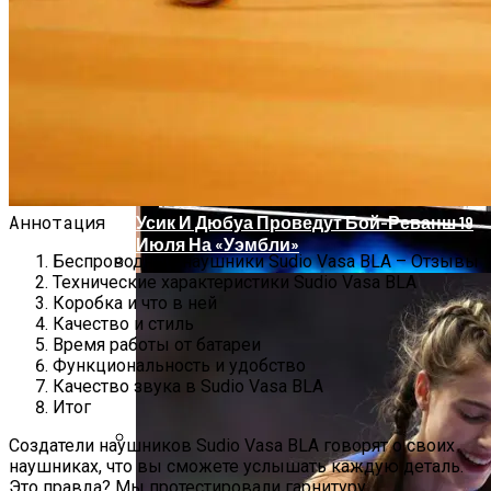
Проекты Домов Для Узких Длинных
Участков
HP Z38c — Обзор 38-Дюймового
Изогнутого И Ультраширокого
Монитора
Аннотация
Усик И Дюбуа Проведут Бой-Реванш 19
Июля На «Уэмбли»
Беспроводные наушники Sudio Vasa BLA – Отзывы
Технические характеристики Sudio Vasa BLA
Два Прораба — Информационный
Коробка и что в ней
Строительный Портал
Качество и стиль
Время работы от батареи
Функциональность и удобство
Качество звука в Sudio Vasa BLA
Итог
Создатели наушников Sudio Vasa BLA говорят о своих
наушниках, что вы сможете услышать каждую деталь.
Проект Дома С Верандой И Террасой +
Это правда? Мы протестировали гарнитуру.