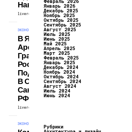
Февраль 2026
Навального
Январь 2026
Декабрь 2025
livereaction
10.07.2024
Ноябрь 2025
Октябрь 2025
Сентябрь 2025
Август 2025
ЭКОНОМИКА И ПОЛИТИКА
Июль 2025
В Японии
Июнь 2025
Май 2025
Арестован
Апрель 2025
Март 2025
Гражданин
Февраль 2025
России,
Январь 2025
Декабрь 2024
Подозреваемый
Ноябрь 2024
Октябрь 2024
В Обходе
Сентябрь 2024
Август 2024
Санкций Против
Июль 2024
Июнь 2024
РФ
livereaction
10.07.2024
ЭКОНОМИКА И ПОЛИТИКА
Рубрики
Компания
Архитектура и дизайн