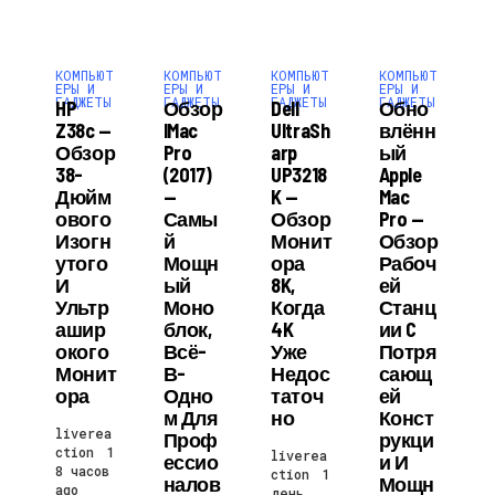
КОМПЬЮТ
КОМПЬЮТ
КОМПЬЮТ
КОМПЬЮТ
ЕРЫ И
ЕРЫ И
ЕРЫ И
ЕРЫ И
ГАДЖЕТЫ
ГАДЖЕТЫ
ГАДЖЕТЫ
ГАДЖЕТЫ
HP
Обзор
Dell
Обно
Z38c —
IMac
UltraSh
Влённ
Обзор
Pro
Arp
Ый
38-
(2017)
UP3218
Apple
Дюйм
—
K —
Mac
Ового
Самы
Обзор
Pro —
Изогн
Й
Монит
Обзор
Утого
Мощн
Ора
Рабоч
И
Ый
8K,
Ей
Ультр
Моно
Когда
Станц
Ашир
Блок,
4K
Ии C
Окого
Всё-
Уже
Потря
Монит
В-
Недос
Сающ
Ора
Одно
Таточ
Ей
М Для
Но
Конст
liverea
Проф
Рукци
ction
1
liverea
Ессио
И И
8 часов
ction
1
Налов
Мощн
ago
день