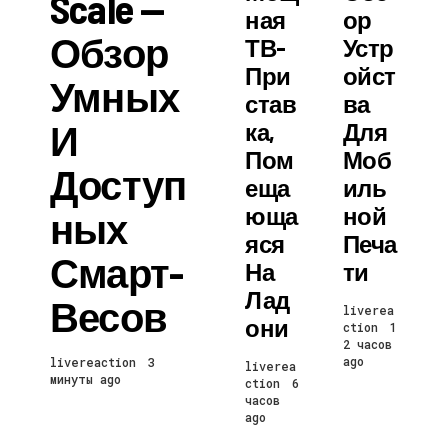
Scale —
Ная
Ор
Обзор
ТВ-
Устр
При
Ойст
Умных
Став
Ва
И
Ка,
Для
Пом
Моб
Доступ
Еща
Иль
Юща
Ной
Ных
Яся
Печа
Смарт-
На
Ти
Лад
Весов
liverea
Они
ction
1
2 часов
ago
livereaction
3
liverea
минуты ago
ction
6
часов
ago