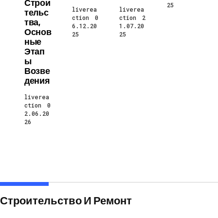
Строи
25
liverea
liverea
Тельс
ction
0
ction
2
Тва,
6.12.20
1.07.20
Основ
25
25
Ные
Этап
Ы
Возве
Дения
liverea
ction
0
2.06.20
26
Строительство И Ремонт