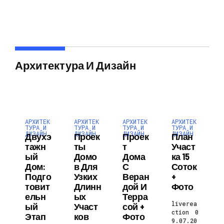
Архитектура И Дизайн
АРХИТЕК
АРХИТЕК
АРХИТЕК
АРХИТЕК
ТУРА И
ТУРА И
ТУРА И
ТУРА И
ДИЗАЙН
ДИЗАЙН
ДИЗАЙН
ДИЗАЙН
Двухэ
Проек
Проек
План
Тажн
Ты
Т
Участ
Ый
Домо
Дома
Ка 15
Дом:
В Для
С
Соток
Подго
Узких
Веран
+
Товит
Длинн
Дой И
Фото
Ельн
Ых
Терра
liverea
Ый
Участ
Сой +
ction
0
Этап
Ков
Фото
9.07.20