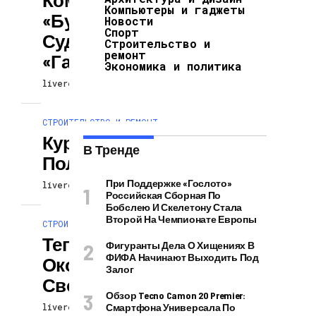
Компьютеры и гаджеты
«Булгаргаз»
Новости
Спорт
Судится С
Строительство и
ремонт
«Газпромом»
Экономика и политика
livereaction
10.07.2024
СТРОИТЕЛЬСТВО И РЕМОНТ
Курятник Из
В Тренде
Поликарбоната
При Поддержке «Гослото»
livereaction
10.07.2024
Российская Сборная По
Бобслею И Скелетону Стала
Второй На Чемпионате Европы
СТРОИТЕЛЬСТВО И РЕМОНТ
Теплица Из
Фигуранты Дела О Хищениях В
ФИФА Начинают Выходить Под
Оконных Рам
Залог
Своими Руками
Обзор Tecno Camon 20 Premier:
livereaction
Смартфона Универсала По
10.07.2024