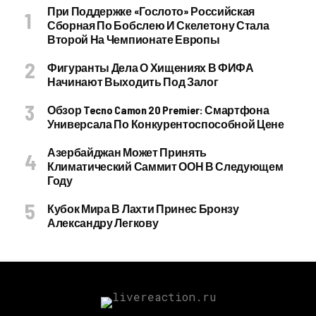
При Поддержке «Гослото» Российская
Сборная По Бобслею И Скелетону Стала
Второй На Чемпионате Европы
Фигуранты Дела О Хищениях В ФИФА
Начинают Выходить Под Залог
Обзор Tecno Camon 20 Premier: Смартфона
Универсала По Конкурентоспособной Цене
Азербайджан Может Принять
Климатический Саммит ООН В Следующем
Году
Кубок Мира В Лахти Принес Бронзу
Александру Легкову